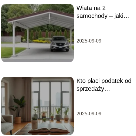
Wiata na 2
samochody – jakie
wymiary?
2025-09-09
Kto płaci podatek od
sprzedaży
mieszkania:
kupujący czy
sprzedający?
2025-09-09