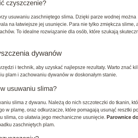
ić czyszczenie?
 przy usuwaniu zaschniętego slima. Dzięki parze wodnej można
a na łatwiejsze jej usunięcie. Para nie tylko zmiękcza slime, 
chów. To idealne rozwiązanie dla osób, które szukają skutecz
zyszczenia dywanów
zi i technik, aby uzyskać najlepsze rezultaty. Warto znać ki
u plam i zachowaniu dywanów w doskonałym stanie.
 w usuwaniu slima?
aniu slima z dywanu. Należą do nich szczoteczki do tkanin, któ
go w plamę, oraz odkurzacze, które pomagają usunąć resztki p
 slima, co ułatwia jego mechaniczne usunięcie.
Parownice d
padku zaschniętych plam.