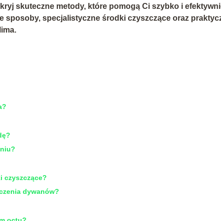
kryj skuteczne metody, które pomogą Ci szybko i efektywn
e sposoby, specjalistyczne środki czyszczące oraz praktyc
lima.
a?
dę?
eniu?
i czyszczące?
szczenia dywanów?
em octu?