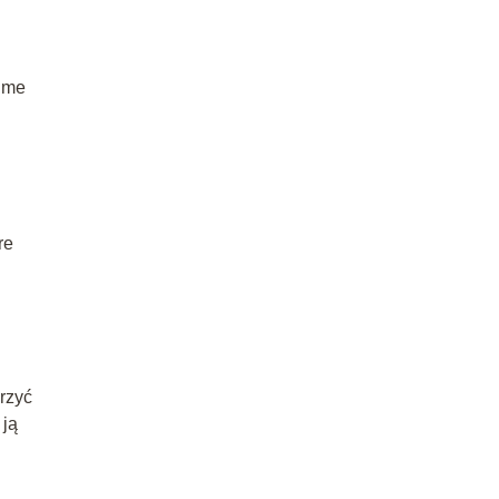
lime
re
rzyć
 ją