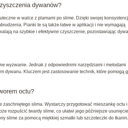
 czyszczenia dywanów?
teczne w walce z plamami po slime. Dzięki swojej konsystencj
rudzenia. Pianki te są także łatwe w aplikacji i nie wymagają
walają na szybkie i efektywne czyszczenie, pozostawiając dyw
dne wyzwanie. Jednak z odpowiednimi narzędziami i metodami
tym dywanu. Kluczem jest zastosowanie technik, które pomogą 
tworem octu?
e zaschniętego slima. Wystarczy przygotować mieszankę octu i
że rozpuścić twardy slime, co ułatwi jego późniejsze usunięcie
ny slime za pomocą miękkiej szmatki lub szczoteczki do tkanin