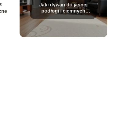
ie
Jaki dywan do jasnej
podłogi i ciemnych
zne
mebli?