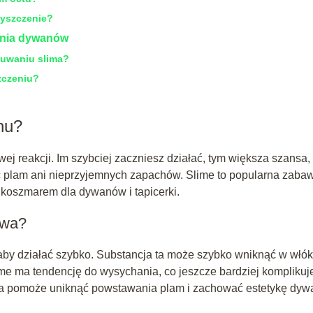
zyszczenie?
enia dywanów
suwaniu slima?
zczeniu?
nu?
 reakcji. Im szybciej zaczniesz działać, tym większa szansa,
ąc plam ani nieprzyjemnych zapachów. Slime to popularna zaba
ię koszmarem dla dywanów i tapicerki.
owa?
 aby działać szybko. Substancja ta może szybko wniknąć w włók
lime ma tendencję do wysychania, co jeszcze bardziej komplikuj
cja pomoże uniknąć powstawania plam i zachować estetykę dyw