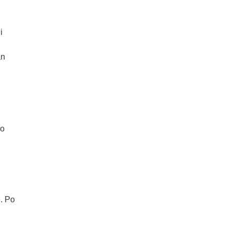
i
an
go
. Po
.