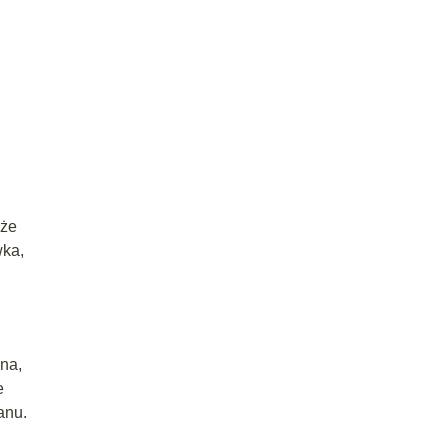
 że
wka,
na,
e
anu.