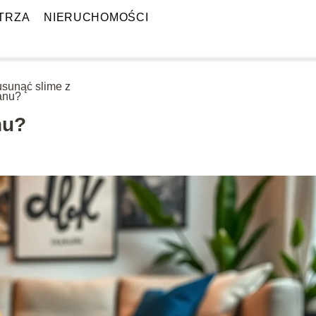
TRZA
NIERUCHOMOŚCI
usunąć slime z
anu?
nu?