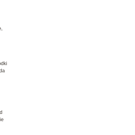
e,
odki
 da
ed
ie