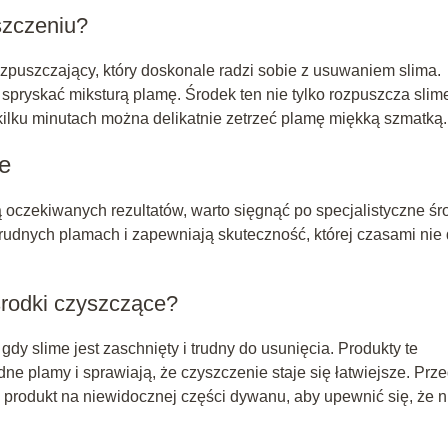
szczeniu?
ozpuszczający, który doskonale radzi sobie z usuwaniem slima.
 spryskać miksturą plamę. Środek ten nie tylko rozpuszcza slim
 kilku minutach można delikatnie zetrzeć plamę miękką szmatką.
ce
oczekiwanych rezultatów, warto sięgnąć po specjalistyczne śr
trudnych plamach i zapewniają skuteczność, której czasami nie
środki czyszczące?
y slime jest zaschnięty i trudny do usunięcia. Produkty te
dne plamy i sprawiają, że czyszczenie staje się łatwiejsze. Prz
produkt na niewidocznej części dywanu, aby upewnić się, że n