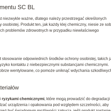
ementu SC BL
 niezwykle ważne, dlatego należy przestrzegać określonych
sobistej. Produkt ten, jak każdy klej chemiczny, niesie ze so
ych problemów zdrowotnych w przypadku niewłaściwego
stosowanie odpowiednich środków ochrony osobistej, takich j
ryzyko kontaktu z niebezpiecznymi substancjami chemicznymi.
 dobrze wentylowane, co pomoże uniknąć wdychania szkodliwyc
teriałów
i
ryzykami chemicznymi
, które mogą prowadzić do degradacji
wdzać urządzenia i opakowania pod względem szczelności, aby
ież być świadomym możliwości zatrucia, jeśli produkt zostanie