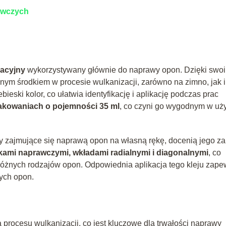
awczych
zacyjny
wykorzystywany głównie do naprawy opon. Dzięki swo
nym środkiem w procesie wulkanizacji, zarówno na zimno, jak i
ieski kolor, co ułatwia identyfikację i aplikację podczas prac
akowaniach o pojemności 35 ml
, co czyni go wygodnym w uż
by zajmujące się naprawą opon na własną rękę, docenią jego zal
tkami naprawczymi, wkładami radialnymi i diagonalnymi
, co
óżnych rodzajów opon. Odpowiednia aplikacja tego kleju zape
ych opon.
procesu wulkanizacji, co jest kluczowe dla trwałości naprawy