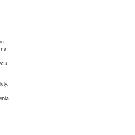
im
 na
yciu
ety.
wnia