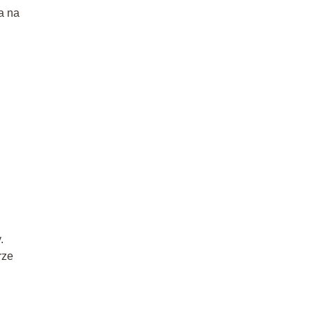
a na
.
rze